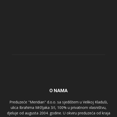
O NAMA
Preduzeće "Meridian" d.o.o. sa sjedištem u Velikoj Kladuši,
ulica Ibrahima Mržljaka 3/I, 100% u privatnom vlasništvu,
djeluje od augusta 2004. godine. U okviru preduzeća od kraja