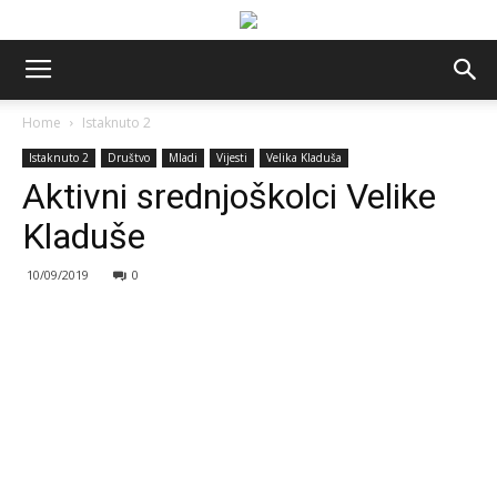
Home
Istaknuto 2
Istaknuto 2
Društvo
Mladi
Vijesti
Velika Kladuša
Aktivni srednjoškolci Velike
Kladuše
10/09/2019
0