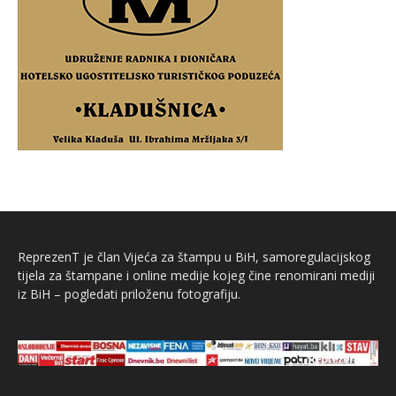
ReprezenT je član Vijeća za štampu u BiH, samoregulacijskog
tijela za štampane i online medije kojeg čine renomirani mediji
iz BiH – pogledati priloženu fotografiju.