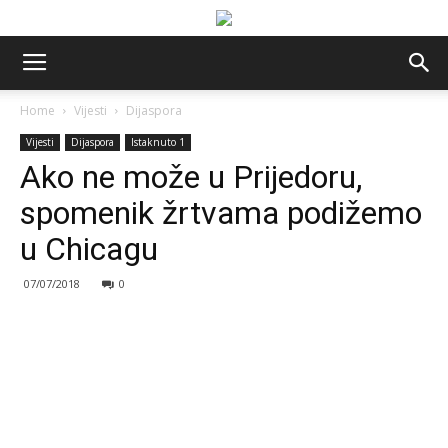
Home
Vijesti
Dijaspora
Vijesti
Dijaspora
Istaknuto 1
Ako ne može u Prijedoru,
spomenik žrtvama podižemo
u Chicagu
07/07/2018
0