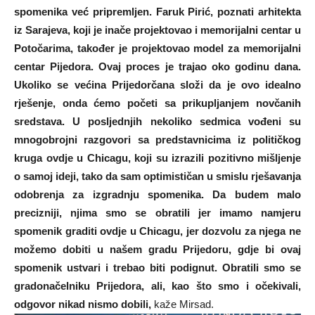
spomenika već pripremljen. Faruk Pirić, poznati arhitekta
iz Sarajeva, koji je inače projektovao i memorijalni centar u
Potočarima, također je projektovao model za memorijalni
centar Pijedora. Ovaj proces je trajao oko godinu dana.
Ukoliko se većina Prijedorčana složi da je ovo idealno
rješenje, onda ćemo početi sa prikupljanjem novčanih
sredstava. U posljednjih nekoliko sedmica vođeni su
mnogobrojni razgovori sa predstavnicima iz političkog
kruga ovdje u Chicagu, koji su izrazili pozitivno mišljenje
o samoj ideji, tako da sam optimističan u smislu rješavanja
odobrenja za izgradnju spomenika. Da budem malo
precizniji, njima smo se obratili jer imamo namjeru
spomenik graditi ovdje u Chicagu, jer dozvolu za njega ne
možemo dobiti u našem gradu Prijedoru, gdje bi ovaj
spomenik ustvari i trebao biti podignut. Obratili smo se
gradonačelniku Prijedora, ali, kao što smo i očekivali,
odgovor nikad nismo dobili,
kaže Mirsad.