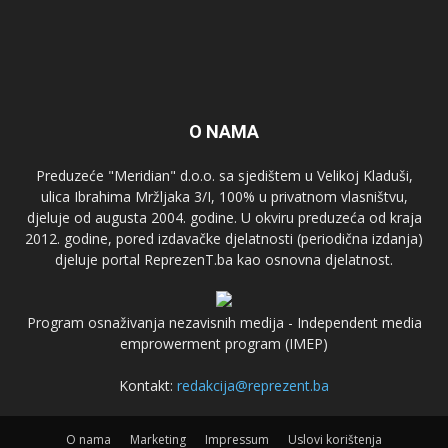
O NAMA
Preduzeće "Meridian" d.o.o. sa sjedištem u Velikoj Kladuši,
ulica Ibrahima Mržljaka 3/I, 100% u privatnom vlasništvu,
djeluje od augusta 2004. godine. U okviru preduzeća od kraja
2012. godine, pored izdavačke djelatnosti (periodična izdanja)
djeluje portal ReprezenT.ba kao osnovna djelatnost.
Program osnaživanja nezavisnih medija - Independent media
emprowerment program (IMEP)
Kontakt:
redakcija@reprezent.ba
O nama
Marketing
Impressum
Uslovi korištenja