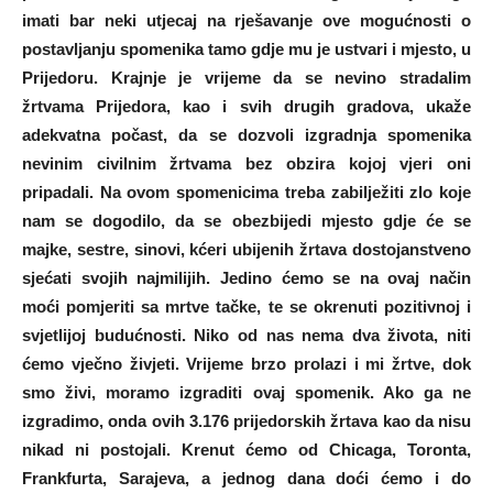
imati bar neki utjecaj na rješavanje ove mogućnosti o
postavljanju spomenika tamo gdje mu je ustvari i mjesto, u
Prijedoru. Krajnje je vrijeme da se nevino stradalim
žrtvama Prijedora, kao i svih drugih gradova, ukaže
adekvatna počast, da se dozvoli izgradnja spomenika
nevinim civilnim žrtvama bez obzira kojoj vjeri oni
pripadali. Na ovom spomenicima treba zabilježiti zlo koje
nam se dogodilo, da se obezbijedi mjesto gdje će se
majke, sestre, sinovi, kćeri ubijenih žrtava dostojanstveno
sjećati svojih najmilijih. Jedino ćemo se na ovaj način
moći pomjeriti sa mrtve tačke, te se okrenuti pozitivnoj i
svjetlijoj budućnosti. Niko od nas nema dva života, niti
ćemo vječno živjeti. Vrijeme brzo prolazi i mi žrtve, dok
smo živi, moramo izgraditi ovaj spomenik. Ako ga ne
izgradimo, onda ovih 3.176 prijedorskih žrtava kao da nisu
nikad ni postojali. Krenut ćemo od Chicaga, Toronta,
Frankfurta, Sarajeva, a jednog dana doći ćemo i do