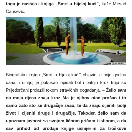
toga je nastala i knjiga „Smrt u bijeloj kući”,
kaže Mirsad
Čaušević.
Biografsku knjigu „Smrt u bijeloj kući” objavio je prije godinu
dana, i u njoj je pokušao opisati bol i patnju kroz koju su
Prijedorčani prolazili tokom stravičnih događanja.
– Želio sam
da moja djeca znaju kroz šta je njihov otac prošao i to
samo zato što se drugačije zvao, te da znaju cijeniti bolji
život i cijeniti druge i drugačije. Također, želio sam da
upoznam javnost sa svojom ličnom pričom i istinom, a da
sav prihod od prodaje knjige usmjerim za troškove