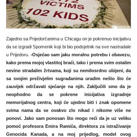
Zajedno sa Prijedorčanima u Chicagu on je pokrenuo inicijativu
da se izgradi Spomenik koji bi bio podsjetnik na sve nastradale
u Prijedoru.
-Osjećao sam jaku moralnu potrebu i obavezu,
kako prema mojoj vlastitoj braći, tako i prema svim ostalim
nevino stradalim žrtvama, koji su nemilosrdno ubijeni, da
sa svojim preživjelim sugrađanima uradim nešto što će
zauvijek održavati sjećanje na njih. Zaključili smo da je
neophodno da se pokrene inicijativa izgradnje
memorijalnog centra, koji će ujedno biti i znak opomene
svima nama da se ovakvo zlo nikad i nikome više ne
ponovi. Jako sam ponosan što mogu reći da je uz veliku
pomoć profesora Emira Ramića, direktora za istraživanje
Genocida Kanada, a na moj prijedlog, model ovog