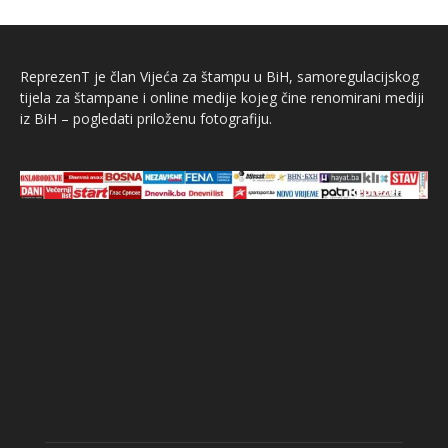
ReprezenT je član Vijeća za štampu u BiH, samoregulacijskog
tijela za štampane i online medije kojeg čine renomirani mediji
iz BiH – pogledati priloženu fotografiju.