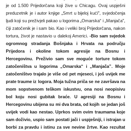
je od 1.500 Prijedorčana koji žive u Chicagu. Ovaj uspješni
preduzetnik je i autor knjige „Smrt u bijeloj kući”, svjedočenja
ljudi koji su preživjeli pakao u logorima „Omarska“ i „Manjača”,
čiji zatočenik je i sam bio. Kao i veliki broj Prijedorčana, nakon
tortura, život je nastavio u dalekoj Americi.
-Bio sam svjedok
ogromnog stradanja Bošnjaka i Hrvata na području
Prijedora i okoline tokom agresije na Bosnu i
Hercegovinu. Preživio sam sve moguće torture tokom
zatočeništva u logorima „Omarska“ i „Manjača”. Moje
zatočeništvo trajalo je više od pet mjeseci, i još uvijek me
prate traume iz logora. Moja tužna priča se ne završava na
mom sopstvenom teškom iskustvu, ona nosi neopisivu
bol koju nosi gubitak braće. U agresiji na Bosnu i
Hercegovinu ubijena su mi dva brata, od kojih se jedan još
uvijek vodi kao nestao. Uprkos svim ovim traumama koje
sam doživio, uspio sam postati jači i uspješniji, i istrajan u
borbi za pravdu i istinu za sve nevine žrtve. Kao rezultat