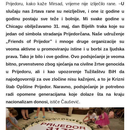
Prijedoru, kako kaže Mirsad, vrijeme nije izliječilo rane. –
U
slučaju nas žrtava rane su neizlječive, i one iz godine u
godinu postaju sve teže i bolnije. Mi svake godine u
Chicagu obilježavamo 31. maj, dan Bijelih traka koje su
jedan od simbola stradanja Prijedorčana. Naše udruženje
„Friends of Prijedor” i mnoge druge organizacije su
veoma aktivne u promoviranju istine i u borbi za ljudska
prava. Tako je bilo i ove godine. Ovo podsjećanje je veoma
bitno, prvenstveno zbog sjećanja na civilne žrtve genocida
u Prijedoru, ali i kao upozorenje Tužilaštvu BiH da
najodgovorniji za ove zločine nisu kažnjeni, a to je Krizni
štab Opštine Prijedor. Naravno, podsjećanje je potrebno
radi opomene generacijama koje dolaze šta na kraju
nacionalizam donosi,
ističe Čaušević.